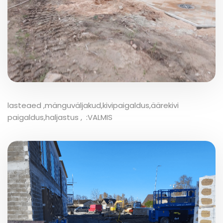
lasteaed ,mänguväljakud,kivipaigaldus,äärekivi
paigaldus,haljastus , :VALMIS