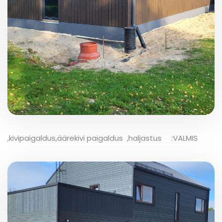
,kivipaigaldus,äärekivi paigaldus ,haljastus :VALMIS