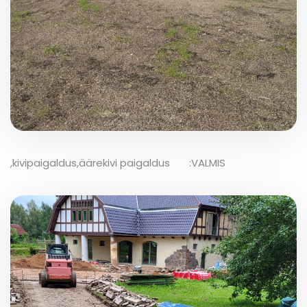
,kivipaigaldus,äärekivi paigaldus :VALMIS