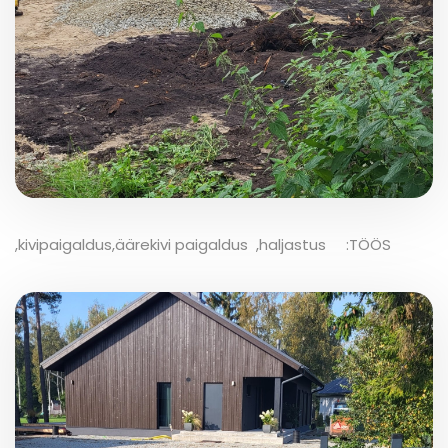
,kivipaigaldus,äärekivi paigaldus ,haljastus :TÖÖS