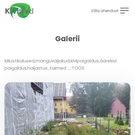
Võta ühendust
Galerii
killustikalused,mänguväljakud,kivipaigaldus,äärekivi
paigaldus,haljastus ,taimed , :TÖÖS